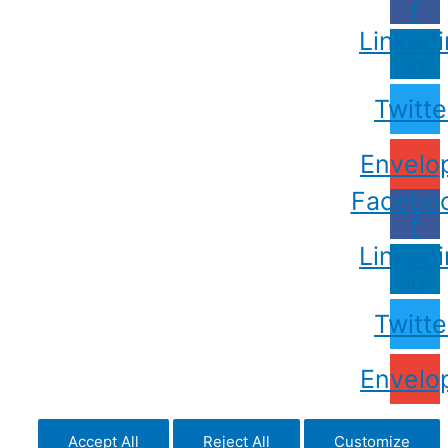
f
Linkedi
in
Twitte
Envelo
Facebo
f
Linkedi
in
Twitte
Envelo
Accept All
Reject All
Customize