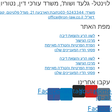
לוינטל- גלעד ושות’, משרד עורכי דין, נטוריון
משרד: 03-5243344
כתובת:הארבעה 21, מגדל פלטינום, קומה 7 תל אביב-יפו
דוא''ל: office@ron-law.co.il
מפת האתר
לשון הרע והוצאת דיבה
מרכז הגישור
הפרת הפרטיות והטרדה מאיימת
פסקי הדין המעניינים שלנו
לשון הרע והוצאת דיבה
מרכז הגישור
הפרת הפרטיות והטרדה מאיימת
פסקי הדין המעניינים שלנו
עקבו אחרינו
Facebook-
Linkedin-
Instagram
Youtube
Home
f
in
lg-alt
משרדי עורכי דין, נוטריון ומרכז הגישור
|
www.ron-law-co.il
©
כל
Facebo