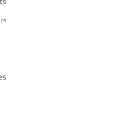
ts
אין 
es