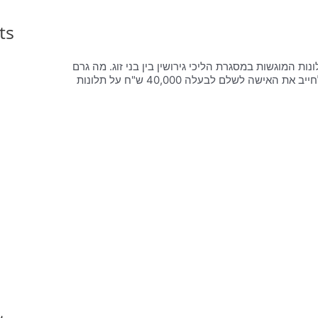
ts
 המוגשות במסגרת הליכי גירושין בין בני זוג. מה גרם
לבית המשפט במקרה הבא, בו ייצג משרדנו את הבעל, לפסוק לטובתו ולחייב את האישה לשלם לבעלה 40,000 ש"ח על תלונות