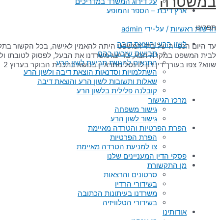
במשטרה
על דירוג המשרד במדריכים
ארץ דיבת – הספר והמופע
תפריט
חדשות ראשיות
/ על-ידי
admin
לשון הרע והוצאת דיבה
עד היום הנטייה של בתי המשפט היתה להאמין לאישה, בכל הקשור בתלונות
תביעות שזכינו בהם
התנאים להגשת תביעת לשון הרע
שווא? צפו בעורך דין רון לוינטל מתראיין בנושא בתכנית הבוקר בערוץ 2
השתלמויות וסדנאות הוצאת דיבה ולשון הרע
שאלות ותשובות לשון הרע והוצאת דיבה
קובלנה פלילית בלשון הרע
מרכז הגישור
גישור משפחה
גישור לשון הרע
הפרת הפרטיות והטרדה מאיימת
הפרת הפרטיות
צו למניעת הטרדה מאיימת
פסקי הדין המעניינים שלנו
מן התקשורת
סרטונים והרצאות
בשידורי הרדיו
משרדנו בעיתונות הכתובה
בשידורי הטלוויזיה
אודותינו