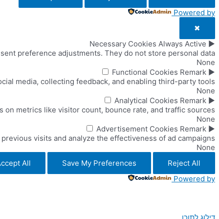
Powered by
✖
Necessary Cookies
Always Active
►
nsent preference adjustments. They do not store personal data.
None
Functional Cookies
Remark
►
cial media, collecting feedback, and enabling third-party tools.
None
Analytical Cookies
Remark
►
s on metrics like visitor count, bounce rate, and traffic sources.
None
Advertisement Cookies
Remark
►
revious visits and analyze the effectiveness of ad campaigns.
None
ccept All
Save My Preferences
Reject All
Powered by
דילוג לתוכן